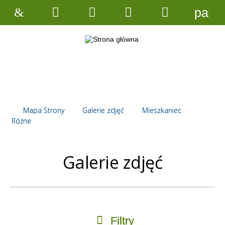
pane
Strona
Wyszukiwarka
Narzędzia
Menu
Menu
główna
główne
szczegółow
Mapa Strony
Galerie zdjęć
Mieszkaniec
Różne
Galerie zdjęć
Filtry