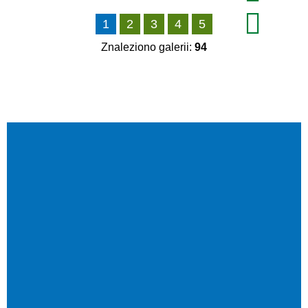
1
2
3
4
5
Znaleziono galerii:
94