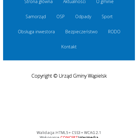
Strona główna
Aktualności
O gminie
Samorząd
OSP
Odpady
Sport
Obsługa inwestora
Bezpieczeństwo
RODO
Kontakt
Copyright © Urząd Gminy Wąpielsk
Walidacja:
HTML5
+
CSS3
+
WCAG 2.1
Wykonanie
CONCEPT
Intermedia