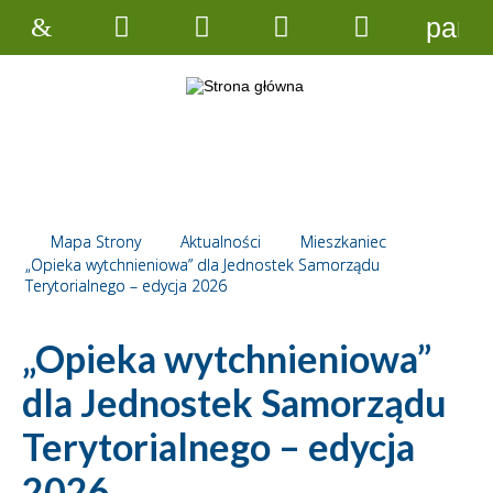
pane
Strona
Wyszukiwarka
Narzędzia
Menu
Menu
główna
główne
szczegółow
Mapa Strony
Aktualności
Mieszkaniec
„Opieka wytchnieniowa” dla Jednostek Samorządu
Terytorialnego – edycja 2026
„Opieka wytchnieniowa”
dla Jednostek Samorządu
Terytorialnego – edycja
2026