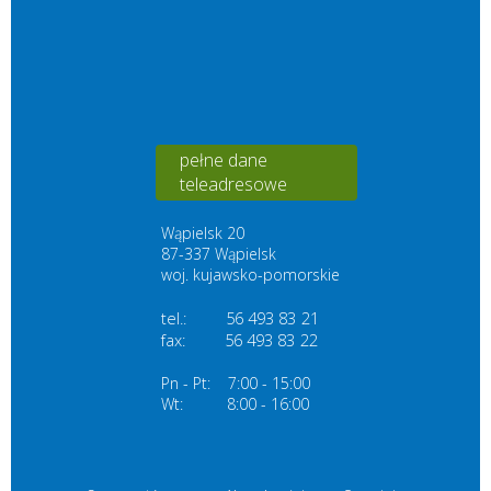
pełne dane
teleadresowe
Wąpielsk 20
87-337 Wąpielsk
woj. kujawsko-pomorskie
tel.:
56 493 83 21
fax:
56 493 83
22
Pn - Pt:
7:00 - 15:00
Wt:
8:00 - 16:00